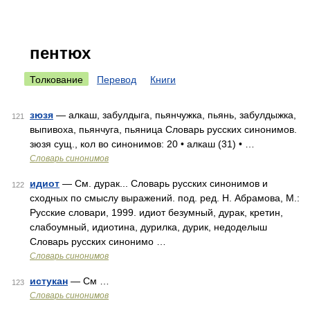
пентюх
Толкование
Перевод
Книги
зюзя
— алкаш, забулдыга, пьянчужка, пьянь, забулдыжка,
121
выпивоха, пьянчуга, пьяница Словарь русских синонимов.
зюзя сущ., кол во синонимов: 20 • алкаш (31) • …
Словарь синонимов
идиот
— См. дурак... Словарь русских синонимов и
122
сходных по смыслу выражений. под. ред. Н. Абрамова, М.:
Русские словари, 1999. идиот безумный, дурак, кретин,
слабоумный, идиотина, дурилка, дурик, недоделыш
Словарь русских синонимо …
Словарь синонимов
истукан
— См …
123
Словарь синонимов