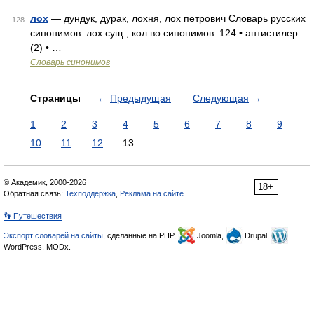
лох
— дундук, дурак, лохня, лох петрович Словарь русских
128
синонимов. лох сущ., кол во синонимов: 124 • антистилер
(2) • …
Словарь синонимов
Страницы
←
Предыдущая
Следующая
→
1
2
3
4
5
6
7
8
9
10
11
12
13
© Академик, 2000-2026
18+
Обратная связь:
Техподдержка
,
Реклама на сайте
👣 Путешествия
Экспорт словарей на сайты
, сделанные на PHP,
Joomla,
Drupal,
WordPress, MODx.